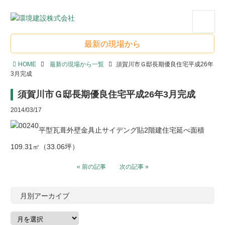
会社案内
お知らせ
最新の現場から
スタッフブログ
HOME
最新の現場から一覧
須賀川市Ｇ邸長期優良住宅平成26年
3月完成
最新の現場から
須賀川市Ｇ邸長期優良住宅平成26年3月完成
2014/03/17
土地情報
平型瓦葺外壁金具止サイデング貼2階建住宅延べ面積
アパート空室情報
109.31㎡（33.06坪）
お問い合わせ
« 前の記事
次の記事 »
月別アーカイブ