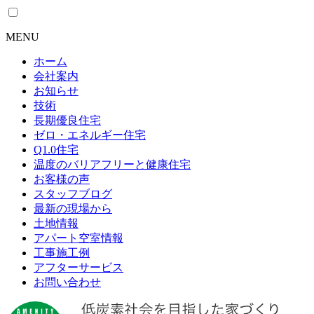
MENU
ホーム
会社案内
お知らせ
技術
長期優良住宅
ゼロ・エネルギー住宅
Q1.0住宅
温度のバリアフリーと健康住宅
お客様の声
スタッフブログ
最新の現場から
土地情報
アパート空室情報
工事施工例
アフターサービス
お問い合わせ