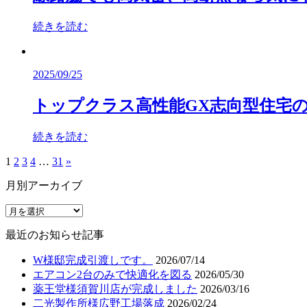
続きを読む
2025/09/25
トップクラス高性能GX志向型住宅
続きを読む
1
2
3
4
…
31
»
月別アーカイブ
最近のお知らせ記事
W様邸完成引渡しです。
2026/07/14
エアコン2台のみで快適化を図る
2026/05/30
薬王堂様須賀川店が完成しました
2026/03/16
二光製作所様広野工場落成
2026/02/24