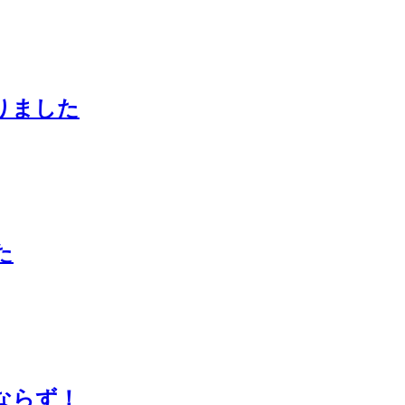
りました
た
ならず！