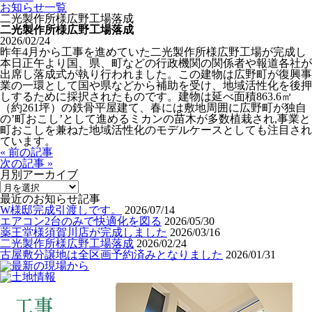
お知らせ一覧
二光製作所様広野工場落成
二光製作所様広野工場落成
2026/02/24
昨年4月から工事を進めていた二光製作所様広野工場が完成し
本日正午より国、県、町などの行政機関の関係者や報道各社が
出席し落成式が執り行われました。この建物は広野町が復興事
業の一環として国や県などから補助を受け、地域活性化を後押
しするために採択されたものです。建物は延べ面積863.6㎡
（約261坪）の鉄骨平屋建て、春には敷地周囲に広野町が独自
の’町おこし’として進めるミカンの苗木が多数植栽され,事業と
町おこしを兼ねた地域活性化のモデルケースとしても注目され
ています。
« 前の記事
次の記事 »
月別アーカイブ
最近のお知らせ記事
W様邸完成引渡しです。
2026/07/14
エアコン2台のみで快適化を図る
2026/05/30
薬王堂様須賀川店が完成しました
2026/03/16
二光製作所様広野工場落成
2026/02/24
古屋敷分譲地は全区画予約済みとなりました
2026/01/31