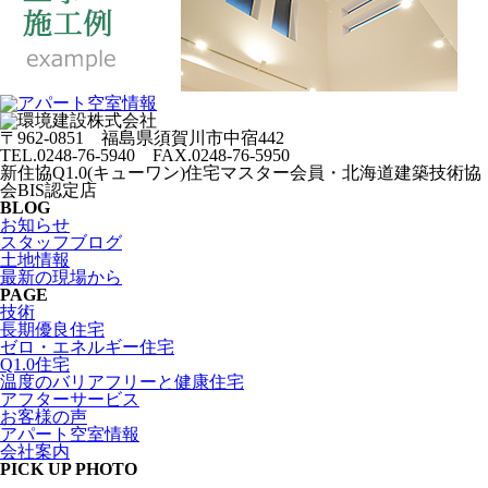
〒962-0851 福島県須賀川市中宿442
TEL.0248-76-5940 FAX.0248-76-5950
新住協Q1.0(キューワン)住宅マスター会員・北海道建築技術協
会BIS認定店
BLOG
お知らせ
スタッフブログ
土地情報
最新の現場から
PAGE
技術
長期優良住宅
ゼロ・エネルギー住宅
Q1.0住宅
温度のバリアフリーと健康住宅
アフターサービス
お客様の声
アパート空室情報
会社案内
PICK UP PHOTO