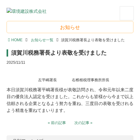
会社案内
お知らせ
お知らせ
スタッフブログ
HOME
お知らせ一覧
須賀川税務署長より表敬を受けました
須賀川税務署長より表敬を受けました
最新の現場から
2025/11/11
土地情報
左平嶋署長 右椎根税理事務所所長
アパート空室情報
本日須賀川税務署平嶋署長様が表敬訪問され、令和元年以来二度
目の優良法人認定を受けました。これからも皆様から今まで以上
お問い合わせ
信頼される企業となるよう努力を重ね、三度目の表敬を受けれる
よう精進を重ねてまいります。
« 前の記事
次の記事 »