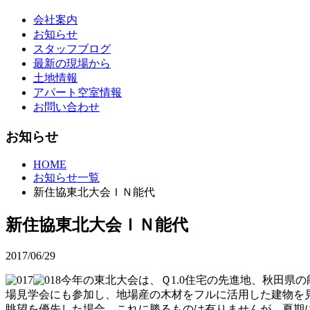
会社案内
お知らせ
スタッフブログ
最新の現場から
土地情報
アパート空室情報
お問い合わせ
お知らせ
HOME
お知らせ一覧
新住協東北大会ＩＮ能代
新住協東北大会ＩＮ能代
2017/06/29
今年の東北大会は、Ｑ1.0住宅の先進地、秋田県
場見学会にも参加し、地場産の木材をフルに活用した建物を
眺望を優先した場合、これに勝るものは有りませんが、夏期