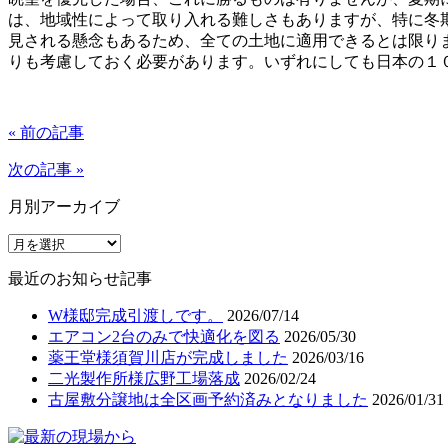
は、地域性によって取り入れる難しさもありますが、特に冬
見される懸念もあるため、全ての土地に適用できるとは限り
りも考慮しておく必要があります。いずれにしても日本の１
« 前の記事
次の記事 »
月別アーカイブ
最近のお知らせ記事
W様邸完成引渡しです。
2026/07/14
エアコン2台のみで快適化を図る
2026/05/30
薬王堂様須賀川店が完成しました
2026/03/16
二光製作所様広野工場落成
2026/02/24
古屋敷分譲地は全区画予約済みとなりました
2026/01/31