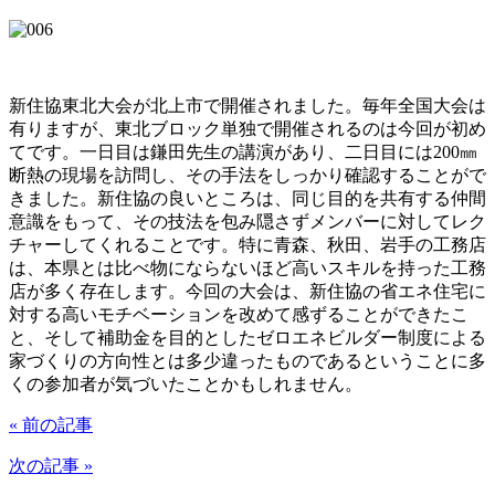
新住協東北大会が北上市で開催されました。毎年全国大会は
有りますが、東北ブロック単独で開催されるのは今回が初め
てです。一日目は鎌田先生の講演があり、二日目には200㎜
断熱の現場を訪問し、その手法をしっかり確認することがで
きました。新住協の良いところは、同じ目的を共有する仲間
意識をもって、その技法を包み隠さずメンバーに対してレク
チャーしてくれることです。特に青森、秋田、岩手の工務店
は、本県とは比べ物にならないほど高いスキルを持った工務
店が多く存在します。今回の大会は、新住協の省エネ住宅に
対する高いモチベーションを改めて感ずることができたこ
と、そして補助金を目的としたゼロエネビルダー制度による
家づくりの方向性とは多少違ったものであるということに多
くの参加者が気づいたことかもしれません。
« 前の記事
次の記事 »