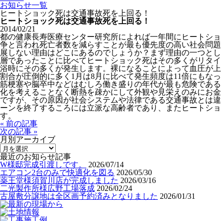
お知らせ一覧
ヒートショック死は交通事故死を上回る！
ヒートショック死は交通事故死を上回る！
2014/02/21
都の健康長寿医療センター研究所によれば一年間にヒートショック
争と言われ死亡者数を減らすことが最も優先度の高い社会問題
展しない理由はどこにあるのでしょうか？まず理由の一つとし
層であったことに比べてヒートショック死はその多くがリタイ
浴時にその多くが発生します。裸になることによって血圧が上
割合が圧倒的に多く1月は8月に比べて発生頻度は11倍にも
筋梗塞や脳卒中などはむしろ働き盛りの年代が最も危険である
化を考えることなく断熱を疎かにして外観や見栄えのみにお金
ですが、その原因が社会システムや法律である交通事故とは違
ーンを終了するころには立派な高齢者であり、またヒートショ
す。
« 前の記事
次の記事 »
月別アーカイブ
最近のお知らせ記事
W様邸完成引渡しです。
2026/07/14
エアコン2台のみで快適化を図る
2026/05/30
薬王堂様須賀川店が完成しました
2026/03/16
二光製作所様広野工場落成
2026/02/24
古屋敷分譲地は全区画予約済みとなりました
2026/01/31