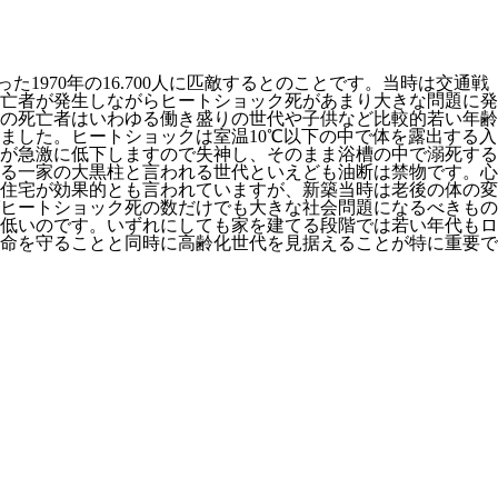
1970年の16.700人に匹敵するとのことです。当時は交通戦
亡者が発生しながらヒートショック死があまり大きな問題に発
の死亡者はいわゆる働き盛りの世代や子供など比較的若い年齢
ました。ヒートショックは室温10℃以下の中で体を露出する入
が急激に低下しますので失神し、そのまま浴槽の中で溺死する
ある一家の大黒柱と言われる世代といえども油断は禁物です。心
住宅が効果的とも言われていますが、新築当時は老後の体の変
ヒートショック死の数だけでも大きな社会問題になるべきもの
低いのです。いずれにしても家を建てる段階では若い年代もロ
命を守ることと同時に高齢化世代を見据えることが特に重要で