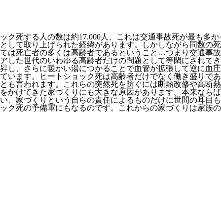
死する人の数は約17.000人、これは交通事故死が最も多かった
として取り上げられた経緯があります。しかしながら同数の死
ては死亡者の多くは高齢者であるということ…つまり交通事故
アした世代のいわゆる高齢者だけの問題として等閑にされてき
昇し、さらに暖かい湯につかることで血管が拡張して逆に血圧
なっています。ヒートショック死は高齢者だけでなく働き盛りで
とも言われます。これらの突然死を防ぐには断熱改修や高断熱
をかけてきた家づくりにも大きな原因があります。本来ならば
い、家づくりという自らの責任によるものだけに世間の耳目も
ック死の予備軍にもなるのです。これからの家づくりは家族の