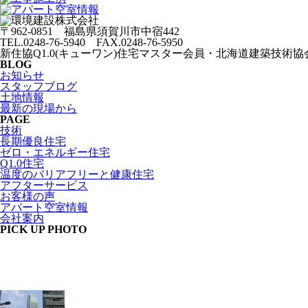
〒962-0851 福島県須賀川市中宿442
TEL.0248-76-5940 FAX.0248-76-5950
新住協Q1.0(キューワン)住宅マスター会員・北海道建築技術協会
BLOG
お知らせ
スタッフブログ
土地情報
最新の現場から
PAGE
技術
長期優良住宅
ゼロ・エネルギー住宅
Q1.0住宅
温度のバリアフリーと健康住宅
アフターサービス
お客様の声
アパート空室情報
会社案内
PICK UP PHOTO