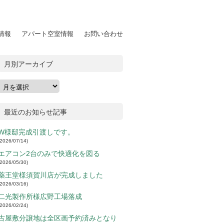
情報
アパート空室情報
お問い合わせ
月別アーカイブ
最近のお知らせ記事
W様邸完成引渡しです。
2026/07/14
エアコン2台のみで快適化を図る
2026/05/30
薬王堂様須賀川店が完成しました
2026/03/16
二光製作所様広野工場落成
2026/02/24
古屋敷分譲地は全区画予約済みとなり