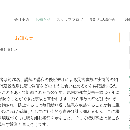
会社案内
お知らせ
スタッフブログ
最新の現場から
土地
お知らせ
催しました
者は約70名、講師の講和の後ビデオによる災害事故の実例等の紹
は建設現場に潜む災害をどのように食い止めるかを再確認するた
ることもあって計画されたものです。県内の死亡災害事故は今年に
どが防ぐことができた事故と言われます。死亡事故の殆どはそれぞ
指摘され、防止するには毎日繰り返し注意を喚起することが特に重
が起これば元請けとしての社会的な責任は計り知れません。この機
場環境づくりに取り組む姿勢を示すこと、そして絶対事故は起こさ
減らす近道と言えそうです。