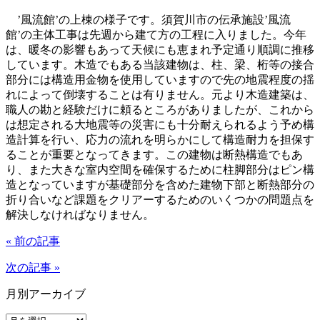
’風流館’の上棟の様子です。須賀川市の伝承施設’風流
館’の主体工事は先週から建て方の工程に入りました。今年
は、暖冬の影響もあって天候にも恵まれ予定通り順調に推移
しています。木造でもある当該建物は、柱、梁、桁等の接合
部分には構造用金物を使用していますので先の地震程度の揺
れによって倒壊することは有りません。元より木造建築は、
職人の勘と経験だけに頼るところがありましたが、これから
は想定される大地震等の災害にも十分耐えられるよう予め構
造計算を行い、応力の流れを明らかにして構造耐力を担保す
ることが重要となってきます。この建物は断熱構造でもあ
り、また大きな室内空間を確保するために柱脚部分はピン構
造となっていますが基礎部分を含めた建物下部と断熱部分の
折り合いなど課題をクリアーするためのいくつかの問題点を
解決しなければなりません。
« 前の記事
次の記事 »
月別アーカイブ