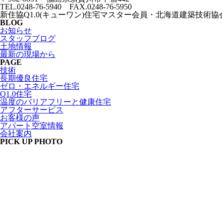
TEL.0248-76-5940 FAX.0248-76-5950
新住協Q1.0(キューワン)住宅マスター会員・北海道建築技術協会
BLOG
お知らせ
スタッフブログ
土地情報
最新の現場から
PAGE
技術
長期優良住宅
ゼロ・エネルギー住宅
Q1.0住宅
温度のバリアフリーと健康住宅
アフターサービス
お客様の声
アパート空室情報
会社案内
PICK UP PHOTO