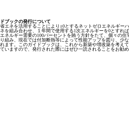
ドブックの発行について
と省エネを活用することにより±0とするネットゼロエネルギー
エネを組み合わせ、１年間で使用する1次エネルギーを0とすれ
次エネルギー需要の100パーセントを賄う方針をたて、個々の
り組み、現在では付加断熱等によって性能アップを図り、少な
れます。このガイドブックは、これから新築や増改築を考えて
ていますので、発行された際にはぜひ一読されることをお勧め