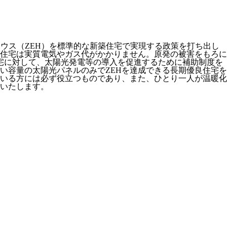
ハウス（ZEH）を標準的な新築住宅で実現する政策を打ち出し
ば住宅は実質電気やガス代がかかりません。原発の被害をもろに
住宅に対して、太陽光発電等の導入を促進するために補助制度を
い容量の太陽光パネルのみでZEHを達成できる長期優良住宅を
いる方には必ず役立つものであり、また、ひとり一人が温暖化
いたします。