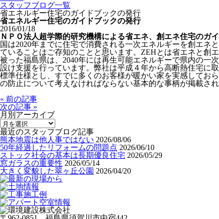
スタッフブログ一覧
省エネルギー住宅のガイドブックの発行
省エネルギー住宅のガイドブックの発行
2016/01/18
ＮＰＯ法人超学際的研究機構による省エネ、創エネ住宅のガイ
国は2020年までに住宅で消費される一次エネルギーを創エネ
ていることはご存知のことと思います。ZEHとは省エネと創
被った福島県は、2040年には再生可能エネルギーで県内の一
設け支援を行っています。弊社は平成４年から高断熱住宅に取
標準仕様とし、すでに多くのお客様が暖かい家を実感しておら
の防止について考えなければならない基本的な事柄が掲載され
« 前の記事
次の記事 »
月別アーカイブ
最近のスタッフブログ記事
熊本地震は他人事ではない
2026/08/06
50年経過したリフォームの問題点
2026/06/10
ストック社会の基本は長期優良住宅
2026/05/29
窓ガラスの重要性
2026/05/14
大きく変貌した翠ヶ丘公園
2026/04/20
〒962-0851 福島県須賀川市中宿442