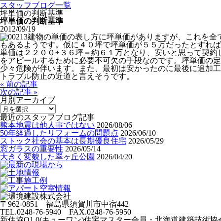
スタッフブログ一覧
坪単価の判断基準
坪単価の判断基準
2012/09/19
建物の単価の表し方に坪単価がありますが、これを全
もあるようです。仮に４０坪で坪単価が５５万だったとすれば
単価は２２００÷３６坪＝約６１万となり、安いと思って契約
をアピールするために必要不可欠の手段なのです。坪単価の
少々危険が伴います。また、最初は安かったのに最後に追加工
トラブル防止の近道と言えそうです。
« 前の記事
次の記事 »
月別アーカイブ
最近のスタッフブログ記事
熊本地震は他人事ではない
2026/08/06
50年経過したリフォームの問題点
2026/06/10
ストック社会の基本は長期優良住宅
2026/05/29
窓ガラスの重要性
2026/05/14
大きく変貌した翠ヶ丘公園
2026/04/20
〒962-0851 福島県須賀川市中宿442
TEL.0248-76-5940 FAX.0248-76-5950
新住協Q1.0(キューワン)住宅マスター会員・北海道建築技術協会