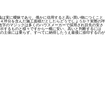
義は実に曖昧であり、俄かに信用すると高い買い物につくこと
４坪分を含んだ施工面積だとしたらどうでしょうか？実際の坪
数字のマジックは多くのハウスメーカーで採用され目先の安さ
表示するものと様々ですから一概に安い、高いと判断するには
の土俵には乗らず、すべてに納得したうえ最後に捺印するのが