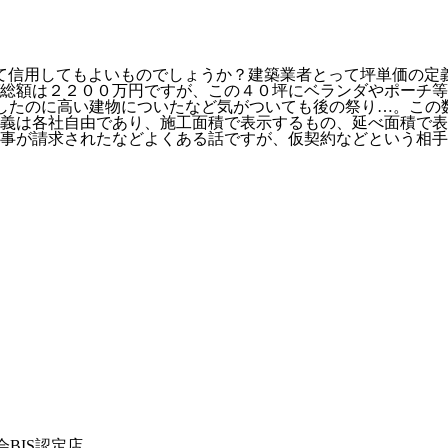
て信用してもよいものでしょうか？建築業者とって坪単価の定
総額は２２００万円ですが、この４０坪にベランダやポーチ等
したのに高い建物についたなど気がついても後の祭り…。この
定義は各社自由であり、施工面積で表示するもの、延べ面積で
事が請求されたなどよくある話ですが、仮契約などという相手
BIS認定店