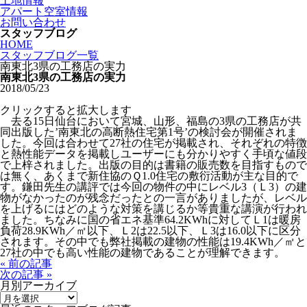
土地情報
アパート空室情報
お問い合わせ
スタッフブログ
HOME
スタッフブログ一覧
南東北3県の工務店の実力
南東北3県の工務店の実力
2018/05/23
クリックすると拡大します
去る15日仙台において宮城、山形、福島の3県の工務店が共
同出版した’南東北の高断熱住宅第1号’の検討会が開催されま
した。今回は合わせて27社の住宅が掲載され、それぞれの特徴
と熱性能データを掲載しユーザーにも分かりやすく手頃な値段
で上梓されました。出版の目的は書籍の販売数を目指すもので
は無く、あくまで新住協のＱ1.0住宅の敷衍活動が主な目的で
す。鎌田先生の講評では今回の物件の中にレベル3（Ｌ3）の建
物がなかったのが残念だったとの一言がありましたが、レベル
を上げるにはどのような対策を講じるか等貴重な講演が行われ
ました。ちなみに国の省エネ基準64.2KWhに対してＬ1は暖房
負荷28.9KWh／㎡以下、Ｌ2は22.5以下、Ｌ3は16.0以下に区分
されます。その中でも弊社掲載の建物の性能は19.4KWh／㎡と
27社の中でも高い性能の建物であることが理解できます。
« 前の記事
次の記事 »
月別アーカイブ