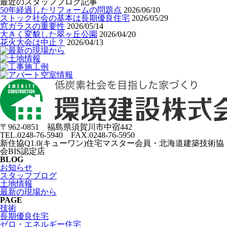
最近のスタッフブログ記事
50年経過したリフォームの問題点
2026/06/10
ストック社会の基本は長期優良住宅
2026/05/29
窓ガラスの重要性
2026/05/14
大きく変貌した翠ヶ丘公園
2026/04/20
花火大会は中止？
2026/04/13
〒962-0851 福島県須賀川市中宿442
TEL.0248-76-5940 FAX.0248-76-5950
新住協Q1.0(キューワン)住宅マスター会員・北海道建築技術協
会BIS認定店
BLOG
お知らせ
スタッフブログ
土地情報
最新の現場から
PAGE
技術
長期優良住宅
ゼロ・エネルギー住宅