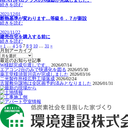
HEAT20 G2クラスのA様邸が完成しました。
続きを読む
2021/12/01
断熱基準が変わります…等級６．７が新設
続きを読む
2021/11/22
建売住宅を購入する前に
続きを読む
«
1
…
4
5
6
7
8
9
10
…
31
»
月別アーカイブ
最近のお知らせ記事
W様邸完成引渡しです。
2026/07/14
エアコン2台のみで快適化を図る
2026/05/30
薬王堂様須賀川店が完成しました
2026/03/16
二光製作所様広野工場落成
2026/02/24
古屋敷分譲地は全区画予約済みとなりました
2026/01/31