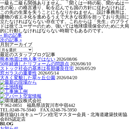
一級も二級も関係ありません。「聞くは一時の恥、聞かぬは一
生の恥」の格言通り、恥を忍んでも国の方針に従わなければ、
この先の生業を失うことにもなりかねません。設計事務所は、
建物の省エネ化を進めるうえで大きな役割を担っており先頭に
立たなければならない存在です。これからは「先生」のプライ
ドは捨てユーザーのため、強いては地球環境保全のために大局
的に行動しなければならない時期でもあるのです。
« 前の記事
次の記事 »
月別アーカイブ
最近のスタッフブログ記事
熊本地震は他人事ではない
2026/08/06
50年経過したリフォームの問題点
2026/06/10
ストック社会の基本は長期優良住宅
2026/05/29
窓ガラスの重要性
2026/05/14
大きく変貌した翠ヶ丘公園
2026/04/20
〒962-0851 福島県須賀川市中宿442
TEL.0248-76-5940 FAX.0248-76-5950
新住協Q1.0(キューワン)住宅マスター会員・北海道建築技術協
会BIS認定店
BLOG
お知らせ