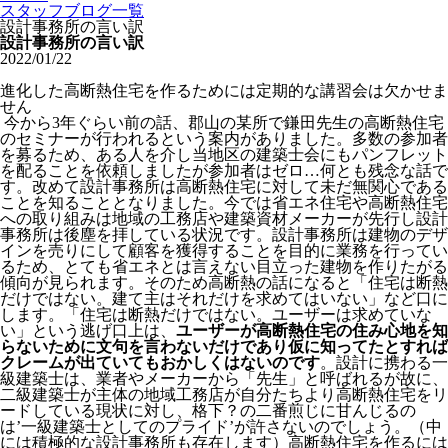
スタッフブログ一覧
設計事務所の言い訳
設計事務所の言い訳
2022/01/22
進化した高断熱住宅を作るためには定期的な講習会は欠かせま
せん
今から3年ぐらい前の話、郡山の某所で鎌田先生の高断熱住宅
のセミナーが行われるという案内がありました。多数の参加者
を募るため、ある人を介し当地区の建築士会にもパンフレット
を配ることを依頼しましたが参加者はゼロ…何とも残念な話で
す。改めて設計事務所は高断熱住宅に対して未だ無関心である
ことを知ることとなりました。今では省エネ住宅や高断熱住宅
への取り組みは地域の工務店や建築資材メーカーが先行し設計
事務所は後塵を拝している状況です。設計事務所は建物のデザ
インを売りにして顧客を獲得することを目的に業務を行ってい
るため、とても省エネとは言えない目立った建物を作りたがる
傾向が見られます。そのため高断熱の話になると「住宅は断熱
だけではない。建て主はそれだけを求めてはいない」など口に
します。「住宅は断熱だけではない。ユーザーは求めていな
い」という逃げ口上は、
ユーザーが高断熱住宅の住み心地を知
らないために文句を言わないだけであり仮に知ってたとすれば
クレームが出ていてもおかしくはないのです
。設計に携わる一
級建築士は、業者やメーカーから「先生」と呼ばれるが故に、
二級建築士が主体の地域工務店が自分たちより高断熱住宅をリ
ードしている現状に対し、格下？の二番煎じに甘んじるの
は’一級建築士としてのプライド’が許さないのでしょう。（中
には積極的な設計事務所も存在します）高断熱住宅を作るには