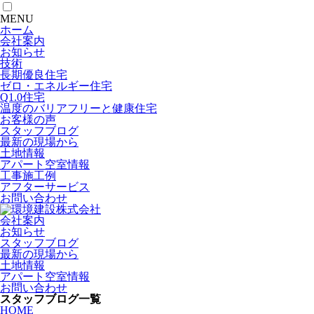
MENU
ホーム
会社案内
お知らせ
技術
長期優良住宅
ゼロ・エネルギー住宅
Q1.0住宅
温度のバリアフリーと健康住宅
お客様の声
スタッフブログ
最新の現場から
土地情報
アパート空室情報
工事施工例
アフターサービス
お問い合わせ
会社案内
お知らせ
スタッフブログ
最新の現場から
土地情報
アパート空室情報
お問い合わせ
スタッフブログ一覧
HOME