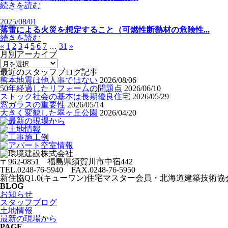
続きを読む
2025/08/01
落雷による火災を想定すること（可燃性断熱材の危険性...
続きを読む
«
1
2
3
4
5
6
7
…
31
»
月別アーカイブ
最近のスタッフブログ記事
熊本地震は他人事ではない
2026/08/06
50年経過したリフォームの問題点
2026/06/10
ストック社会の基本は長期優良住宅
2026/05/29
窓ガラスの重要性
2026/05/14
大きく変貌した翠ヶ丘公園
2026/04/20
〒962-0851 福島県須賀川市中宿442
TEL.0248-76-5940 FAX.0248-76-5950
新住協Q1.0(キューワン)住宅マスター会員・北海道建築技術協会
BLOG
お知らせ
スタッフブログ
土地情報
最新の現場から
PAGE